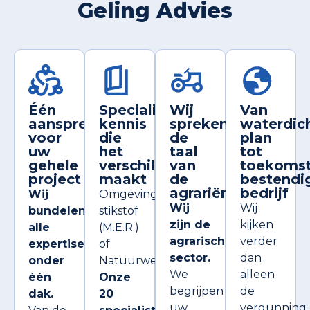
Geling Advies
Één
Specialistische
Wij
Van
aanspreekpunt
kennis
spreken
waterdic
voor
die
de
plan
uw
het
taal
tot
gehele
verschil
van
toekomst
project
maakt
de
bestendi
agrariër
bedrijf
Wij
Omgevingswet,
Wij
Wij
bundelen
stikstof
zijn de
kijken
alle
(M.E.R.)
agrarische
verder
expertise
of
sector.
dan
onder
Natuurwet?
We
alleen
één
Onze
begrijpen
de
dak.
20
uw
vergunning.