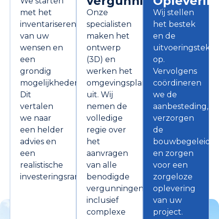
vergunning
Opleverin
We starten
met het
Onze
Wij stellen
inventariseren
specialisten
het bestek
van uw
maken het
en de
wensen en
ontwerp
uitvoeringsteke
een
(3D) en
op.
grondig
werken het
Vervolgens
mogelijkhedenonderzoek.
omgevingsplan
coördineren
Dit
uit. Wij
we de
vertalen
nemen de
aanbesteding,
we naar
volledige
verzorgen
een helder
regie over
de
advies en
het
bouwbegeleidin
een
aanvragen
en zorgen
realistische
van alle
voor een
investeringsraming.
benodigde
zorgeloze
vergunningen,
oplevering
inclusief
van uw
complexe
project.