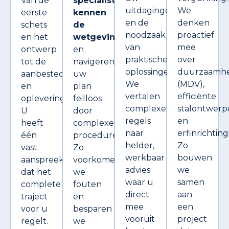
Van de
specialisten
uitdagingen
We
eerste
kennen
en de
denken
schets
de
noodzaak
proactief
en het
wetgeving
van
mee
ontwerp
en
praktische
over
tot de
navigeren
oplossingen.
duurzaamhe
aanbesteding
uw
We
(MDV),
en
plan
vertalen
efficiënte
oplevering.
feilloos
complexe
stalontwerp
U
door
regels
en
heeft
complexe
naar
erfinrichting
één
procedures.
helder,
Zo
vast
Zo
werkbaar
bouwen
aanspreekpunt
voorkomen
advies
we
dat het
we
waar u
samen
complete
fouten
direct
aan
traject
en
mee
een
voor u
besparen
vooruit
project
regelt.
we