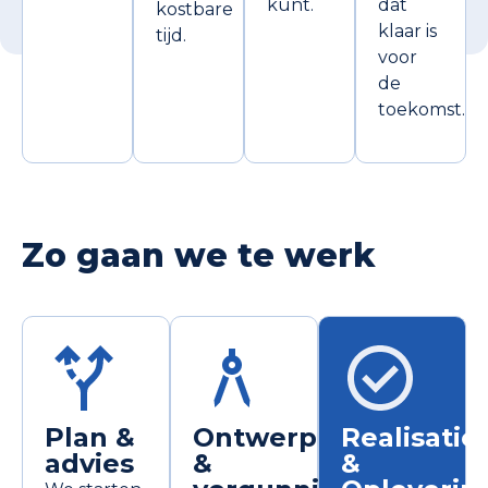
kunt.
dat
kostbare
klaar is
tijd.
voor
de
toekomst.
Zo gaan we te werk
Plan &
Ontwerp
Realisatie
advies
&
&