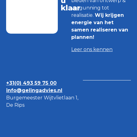
u
bieden van ontwerp &
klaar
vergunning tot
realisatie.
Wij krijgen
energie van het
samen realiseren van
plannen!
Leer ons kennen
+31(0) 493 59 75 00
info@gelingadvies.nl
Burgemeester Wijtvlietlaan 1,
De Rips