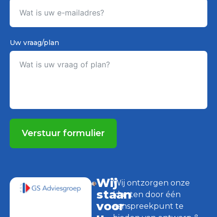
Uw vraag/plan
Verstuur formulier
Wij
Wij ontzorgen onze
staan
klanten door één
voor
aanspreekpunt te