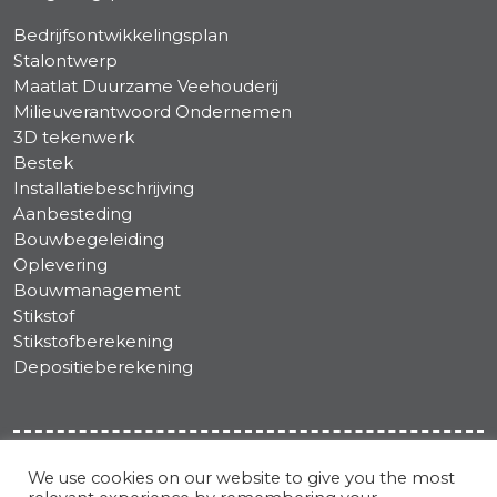
Bedrijfsontwikkelingsplan
Stalontwerp
Maatlat Duurzame Veehouderij
Milieuverantwoord Ondernemen
3D tekenwerk
Bestek
Installatiebeschrijving
Aanbesteding
Bouwbegeleiding
Oplevering
Bouwmanagement
Stikstof
Stikstofberekening
Depositieberekening
Geling Advies en Stalbouw.NL zijn handelsnamen
We use cookies on our website to give you the most
van de GS Adviesgroep B.V. Op al onze diensten zijn