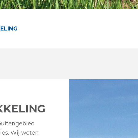
ELING
KKELING
buitengebied
ies. Wij weten