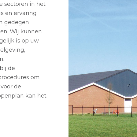
e sectoren in het
s en ervaring
en gedegen
llen. Wij kunnen
elijk is op uw
gelgeving,
n.
bij de
 procedures om
 voor de
ppenplan kan het