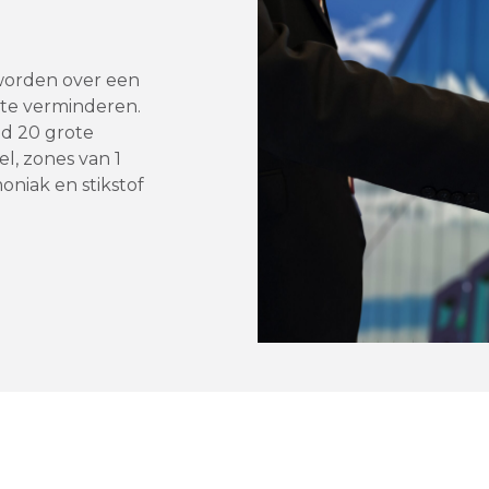
eworden over een
f te verminderen.
nd 20 grote
l, zones van 1
niak en stikstof