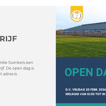
RIJF
milie Swinkels een
f. De open dag is
t adres is